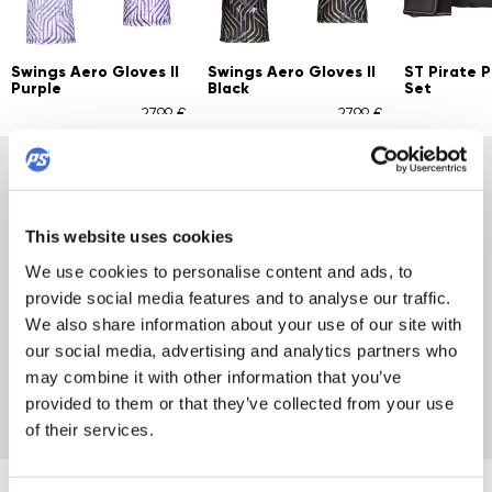
Swings Aero Gloves II
Swings Aero Gloves II
ST Pirate 
Purple
Black
Set
27,99 €
27,99 €
FAMILLE POWERSLIDE
This website uses cookies
Saviez-vous que la famille Powerslide est si grande ?
We use cookies to personalise content and ads, to
Découvrez les meilleures marques : patins USD, Mesmer,
Gawds, IQON, Powerslide, patins de fitness, patins en
provide social media features and to analyse our traffic.
carbone, options personnalisées, patins à roulettes Chaya,
We also share information about your use of our site with
ainsi que des équipements, des roues et des accessoires.
our social media, advertising and analytics partners who
Nous avons tout ce dont tu as besoin... même des
may combine it with other information that you’ve
chaussettes !
provided to them or that they’ve collected from your use
of their services.