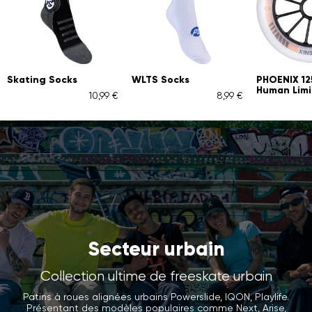
Skating Socks
WLTS Socks
PHOENIX 1
Human Limi
10,99 €
8,99 €
Secteur urbain
Collection ultime de freeskate urbain
Patins à roues alignées urbains Powerslide, IQON, Playlife.
Présentant des modèles populaires comme Next, Arise,